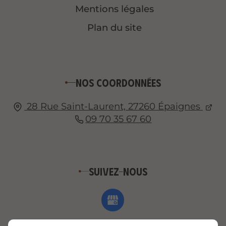
Mentions légales
Plan du site
Nos coordonnées
28 Rue Saint-Laurent,
27260
Épaignes
09 70 35 67 60
Suivez-nous